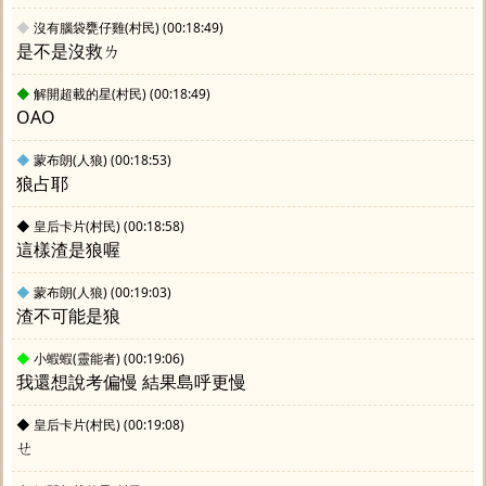
◆
沒有腦袋甕仔雞(村民)
(00:18:49)
是不是沒救ㄌ
◆
解開超載的星(村民)
(00:18:49)
OAO
◆
蒙布朗(人狼)
(00:18:53)
狼占耶
◆
皇后卡片(村民)
(00:18:58)
這樣渣是狼喔
◆
蒙布朗(人狼)
(00:19:03)
渣不可能是狼
◆
小蝦蝦(靈能者)
(00:19:06)
我還想說考偏慢 結果島呼更慢
◆
皇后卡片(村民)
(00:19:08)
ㄝ