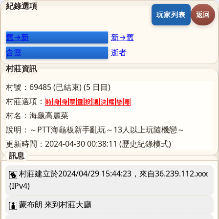
紀錄選項
玩家列表
返回
舊→新
新→舊
含靈
逝者
村莊資訊
村號：69485 (已結束) (5 日目)
村莊選項：
村名：海龜高麗菜
說明：～PTT海龜板新手亂玩～13人以上玩隨機戀～
更新時間：2024-04-30 00:38:11 (歷史紀錄模式)
訊息
村莊建立於2024/04/29 15:44:23，來自36.239.112.xxx
(IPv4)
蒙布朗 來到村莊大廳