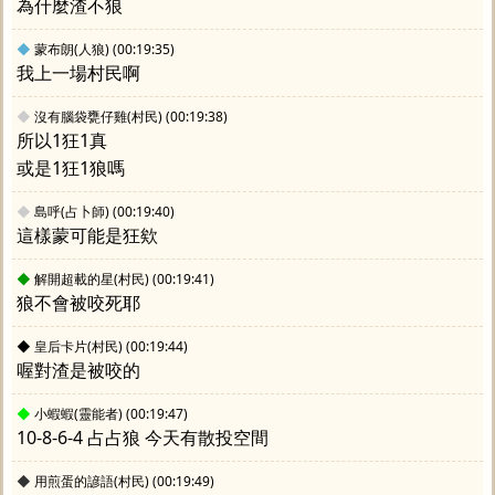
為什麼渣不狼
◆
蒙布朗(人狼)
(00:19:35)
我上一場村民啊
◆
沒有腦袋甕仔雞(村民)
(00:19:38)
所以1狂1真
或是1狂1狼嗎
◆
島呼(占卜師)
(00:19:40)
這樣蒙可能是狂欸
◆
解開超載的星(村民)
(00:19:41)
狼不會被咬死耶
◆
皇后卡片(村民)
(00:19:44)
喔對渣是被咬的
◆
小蝦蝦(靈能者)
(00:19:47)
10-8-6-4 占占狼 今天有散投空間
◆
用煎蛋的諺語(村民)
(00:19:49)