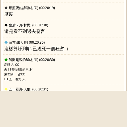
◆
用煎蛋的諺語(村民)
(00:20:19)
度度
◆
皇后卡片(村民)
(00:20:30)
還是看不到過去發言
◆
蒙布朗(人狼)
(00:20:30)
這樣算賺到耶 已經死一個狂占（
◆
解開超載的星(村民)
(00:20:30)
島呼	占 CO
占1 解開超載的星 村
蒙布朗	占CO
D1 五一看海 人
◆
五一看海(人狼)
(00:20:31)
喔喔了解
◆
用煎蛋的諺語(村民)
(00:20:41)
渣：狂/占
蒙布朗島呼占CO
◆
小宇宙(村民)
(00:20:51)