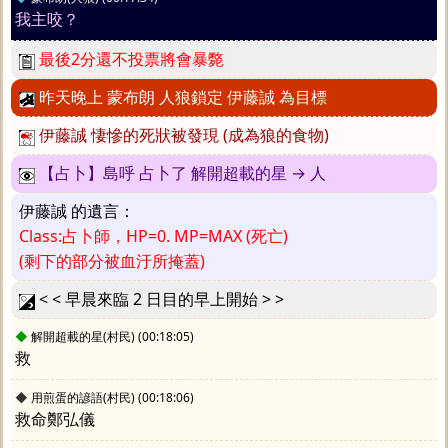
我主咬？
最後2分還不投票將會暴斃
昨天晚上 蒙布朗 人狼鎖定 伊藤誠 為目標
伊藤誠 悽慘的死狀被發現 (成為狼的食物)
【占卜】島呼 占卜了 解開超載的星 → 人
伊藤誠 的遺言：
Class:占卜師，HP=0. MP=MAX (死亡)
(剩下的部分被血汙所掩蓋)
< < 早晨來臨 2 日目的早上開始 > >
◆
解開超載的星(村民)
(00:18:05)
救
◆
用煎蛋的諺語(村民)
(00:18:06)
救命鄭弘儀