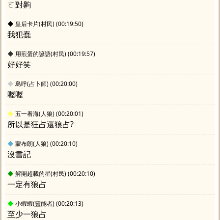
ㄛ對齁
◆
皇后卡片(村民)
(00:19:50)
我犯蠢
◆
用煎蛋的諺語(村民)
(00:19:57)
好好笑
◆
島呼(占卜師)
(00:20:00)
喔喔
◆
五一看海(人狼)
(00:20:01)
所以是狂占還狼占?
◆
蒙布朗(人狼)
(00:20:10)
沒書記
◆
解開超載的星(村民)
(00:20:10)
一定有狼占
◆
小蝦蝦(靈能者)
(00:20:13)
至少一狼占