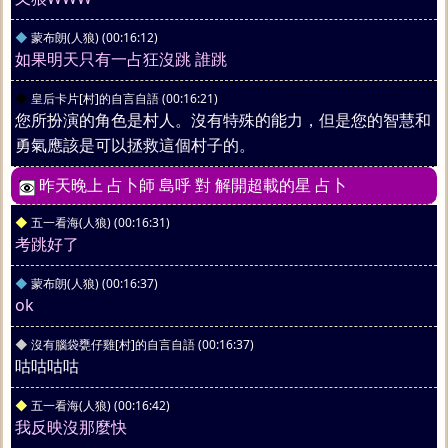
◆
蒙布朗(人狼)
(00:16:12)
如果明天只有一占狂沒跳 誰跳
◆
皇后卡片[村]的自言自語
(00:16:21)
您所扮演的角色是村人。沒有特殊的能力，但是您的智慧和
勇氣應該是可以拯救這個村子的。
昨天晚上 占卜師 島呼 對 解開超載的星 占卜
◆
五一看海(人狼)
(00:16:31)
考跳好了
◆
蒙布朗(人狼)
(00:16:37)
ok
◆
沒有腦袋甕仔雞[村]的自言自語
(00:16:37)
咕咕咕咕
◆
五一看海(人狼)
(00:16:42)
我反映沒那麼快