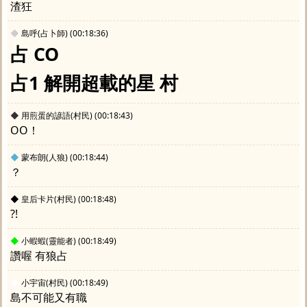
渣狂
◆
島呼(占卜師)
(00:18:36)
占 CO
占1 解開超載的星 村
◆
用煎蛋的諺語(村民)
(00:18:43)
OO！
◆
蒙布朗(人狼)
(00:18:44)
？
◆
皇后卡片(村民)
(00:18:48)
?!
◆
小蝦蝦(靈能者)
(00:18:49)
讚喔 有狼占
◆
小宇宙(村民)
(00:18:49)
島不可能又有職