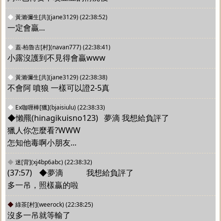
◆
黃瀨彌生[共](jane3129)
(22:38:52)
一定會贏...
◆
蓋‧柏魯古[村](navan777)
(22:38:41)
小露沒護到不見得會贏www
◆
黃瀨彌生[共](jane3129)
(22:38:38)
不會阿 噴狼 一樣可以證2-5真
◆
Ex咖喱棒[獵](bjaisiulu)
(22:38:33)
◆懶羆(hinagikuisno123)   夢滴 我想給負評了
獵人你怎麼看?WWW 
怎知他毒啊小朋友...
◆
迷[背](xj4bp6abc)
(22:38:32)
(37:57) 	◆夢滴		我想給負評了 
多一吊，照樣贏的啦
◆
綠茶[村](weerock)
(22:38:25)
沒多一吊就等輸了