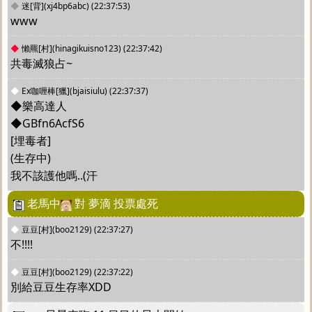
◆
迷[背](xj4bp6abc)
(22:37:53)
www
◆
懶羆[村](hinagikuisno123)
(22:37:42)
共毒滅狼占~
◆
Ex咖喱棒[獵](bjaisiulu)
(22:37:37)
◆樂高達人
◆GBfn6AcfS6
[埋毒者]
(生存中) 
我不該護他嗎..(汗
老馬中
對 夢滴 投票處死
◆
豆豆[村](boo2129)
(22:37:27)
不!!!!
◆
豆豆[村](boo2129)
(22:37:22)
別給豆豆生存率XDD