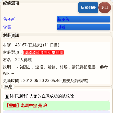
紀錄選項
玩家列表
返回
舊→新
新→舊
含靈
逝者
村莊資訊
村號：43167 (已結束) (11 日目)
村莊選項：
村名：22人傳統
說明：～勿隱占、速投、暴斃、村騙，請記得留遺書，參考
wiki～
更新時間：2012-06-20 23:05:46 (歷史紀錄模式)
訊息
[村民勝利] 人狼的血脈成功的被根除
【靈能】老馬中
是 狼