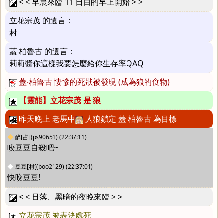
< < 早晨來臨 11 日目的早上開始 > >
立花宗茂 的遺言：
村
蓋‧柏魯古 的遺言：
莉莉醬你這樣我要怎麼給你生存率QAQ
蓋‧柏魯古 悽慘的死狀被發現 (成為狼的食物)
【靈能】立花宗茂 是 狼
昨天晚上 老馬中
人狼鎖定 蓋‧柏魯古 為目標
◆
醉[占](ps90651)
(22:37:11)
咬豆豆自殺吧~
◆
豆豆[村](boo2129)
(22:37:01)
快咬豆豆!
< < 日落、黑暗的夜晚來臨 > >
立花宗茂 被表決處死