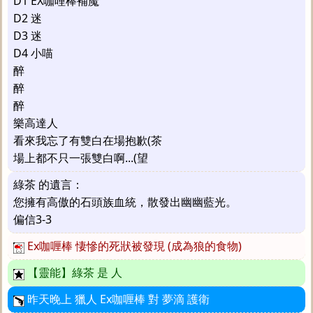
D1 EX咖哩棒補魔
D2 迷
D3 迷
D4 小喵
醉
醉
醉
樂高達人
看來我忘了有雙白在場抱歉(茶
場上都不只一張雙白啊...(望
綠茶 的遺言：
您擁有高傲的石頭族血統，散發出幽幽藍光。
偏信3-3
Ex咖喱棒 悽慘的死狀被發現 (成為狼的食物)
【靈能】綠茶 是 人
昨天晚上 獵人 Ex咖喱棒 對 夢滴 護衛