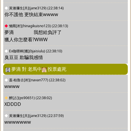
◆
黃瀨彌生[共](jane3129)
(22:38:14)
你不護他 更快結束wwww
◆
懶羆[村](hinagikuisno123)
(22:38:13)
夢滴		 我想給負評了
獵人你怎麼看?WWW
◆
Ex咖喱棒[獵](bjaisiulu)
(22:38:10)
臭豆豆 欺騙我感情
夢滴 對 老馬中
投票處死
◆
蓋‧柏魯古[村](navan777)
(22:38:02)
wwww
◆
醉[占](ps90651)
(22:38:02)
XDDDD
◆
黃瀨彌生[共](jane3129)
(22:37:59)
wwwwwww