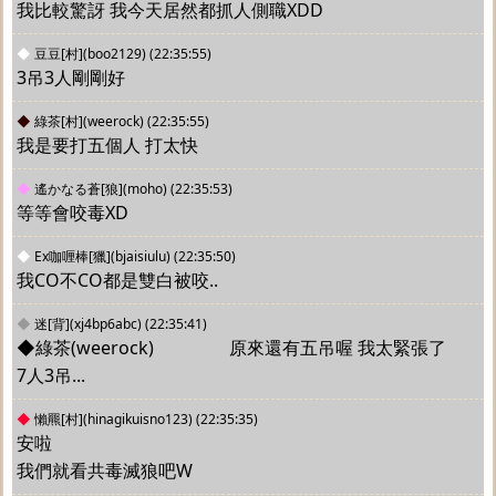
我比較驚訝 我今天居然都抓人側職XDD
◆
豆豆[村](boo2129)
(22:35:55)
3吊3人剛剛好
◆
綠茶[村](weerock)
(22:35:55)
我是要打五個人 打太快
◆
遙かなる蒼[狼](moho)
(22:35:53)
等等會咬毒XD
◆
Ex咖喱棒[獵](bjaisiulu)
(22:35:50)
我CO不CO都是雙白被咬..
◆
迷[背](xj4bp6abc)
(22:35:41)
◆綠茶(weerock) 		原來還有五吊喔 我太緊張了 
7人3吊...
◆
懶羆[村](hinagikuisno123)
(22:35:35)
安啦
我們就看共毒滅狼吧W