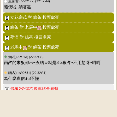
◆
豆豆[村](boo2129)
(22:32:44)
隨便啦  躺著贏
立花宗茂 對 綠茶 投票處死
綠茶 對 老馬中
投票處死
夢滴 對 綠茶 投票處死
老馬中
對 綠茶 投票處死
◆
魚[村](AMPM)
(22:32:33)
兩占的末狼都吊~沒結束就是3-3狼占~不用想呀~呵呵
◆
醉[占](ps90651)
(22:32:31)
為什麼獵信3-3不懂
最後2分還不投票將會暴斃
◆
懶羆[村](hinagikuisno123)
(22:32:13)
豆豆(boo2129)		 很明顯的場 哪可能老馬XD
曾被豆姐插死的半神權占表示