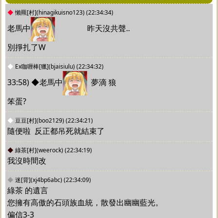
◆
懶羆[村](hinagikuisno123)
(22:34:34)
老馬中
		 昨天沒共聲..
別掙扎了W
◆
Ex咖喱棒[獵](bjaisiulu)
(22:34:32)
33:58) ◆老馬中
  夢滴 狼
笨蛋?
◆
豆豆[村](boo2129)
(22:34:21)
隨便啦  反正都吊死就結束了
◆
綠茶[村](weerock)
(22:34:19)
我沒時間改
◆
迷[背](xj4bp6abc)
(22:34:09)
綠茶 的遺言		
您擁有高傲的石頭族血統，散發出幽幽藍光。
偏信3-3 