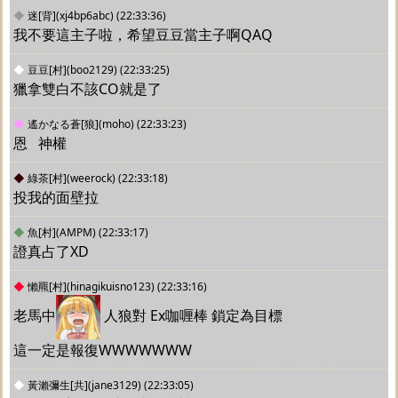
◆
迷[背](xj4bp6abc)
(22:33:36)
我不要這主子啦，希望豆豆當主子啊QAQ
◆
豆豆[村](boo2129)
(22:33:25)
獵拿雙白不該CO就是了
◆
遙かなる蒼[狼](moho)
(22:33:23)
恩   神權
◆
綠茶[村](weerock)
(22:33:18)
投我的面壁拉
◆
魚[村](AMPM)
(22:33:17)
證真占了XD
◆
懶羆[村](hinagikuisno123)
(22:33:16)
老馬中
 人狼對 Ex咖喱棒 鎖定為目標
這一定是報復WWWWWWW
◆
黃瀨彌生[共](jane3129)
(22:33:05)