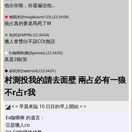
他出你狼，你還偏信他...
◆
懶羆[村](hinagikuisno123)
(22:34:08)
狼占真的要老馬死了W
◆
魚[村](AMPM)
(22:34:04)
獵人拿雙白不該CO(無誤
◆
Ex咖喱棒[獵](bjaisiulu)
(22:34:02)
真是2狼(笑
◆
綠茶[村](weerock)
(22:34:01)
村測投我的請去面壁 兩占必有一狼 
不r占r我
< < 早晨來臨 10 日目的早上開始 > >
Ex咖喱棒 的遺言：
亞瑟獵人co