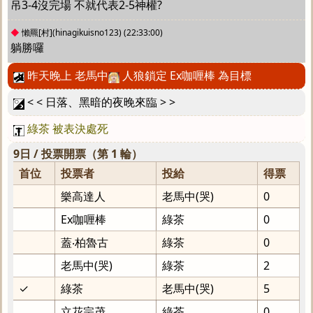
吊3-4沒完場 不就代表2-5神權?
◆
懶羆[村](hinagikuisno123)
(22:33:00)
躺勝囉
昨天晚上 老馬中
人狼鎖定 Ex咖喱棒 為目標
< < 日落、黑暗的夜晚來臨 > >
綠茶 被表決處死
9日 / 投票開票（第 1 輪）
首位
投票者
投給
得票
樂高達人
老馬中(哭)
0
Ex咖喱棒
綠茶
0
蓋‧柏魯古
綠茶
0
老馬中(哭)
綠茶
2
✓
綠茶
老馬中(哭)
5
立花宗茂
綠茶
0