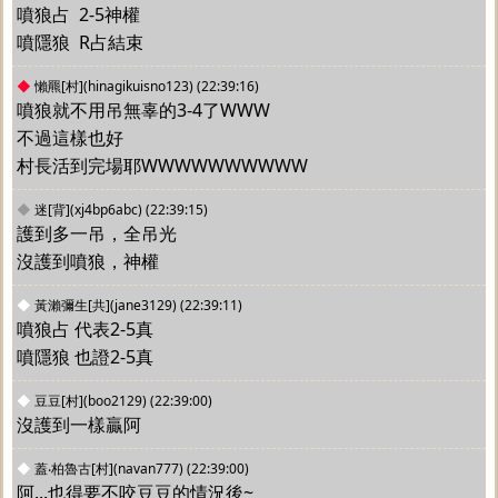
噴狼占  2-5神權
噴隱狼  R占結束
◆
懶羆[村](hinagikuisno123)
(22:39:16)
噴狼就不用吊無辜的3-4了WWW
不過這樣也好
村長活到完場耶WWWWWWWWWW
◆
迷[背](xj4bp6abc)
(22:39:15)
護到多一吊，全吊光
沒護到噴狼，神權
◆
黃瀨彌生[共](jane3129)
(22:39:11)
噴狼占 代表2-5真
噴隱狼 也證2-5真
◆
豆豆[村](boo2129)
(22:39:00)
沒護到一樣贏阿
◆
蓋‧柏魯古[村](navan777)
(22:39:00)
阿...也得要不咬豆豆的情況後~