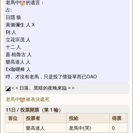
老馬中
的遺言：
占:
日隱 狼
黃瀨彌生 人 X
翗 人
立花宗茂 人
十二 人
蓋‧柏魯古 人
樂高達人 人
Ex咖喱棒 人
哼、才沒有老馬，只是投了懷疑單而已OAO
< < 日落、黑暗的夜晚來臨 > >
老馬中
被表決處死
11日 / 投票開票（第 1 輪）
首位
投票者
投給
得票
樂高達人
老馬中(哭)
0