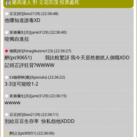
樂高達人 對 立花宗茂 投票處死
◆
豆豆[村](boo2129)
(22:36:48)
他哪知道誰毒XD
◆
黃瀨彌生[共](jane3129)
(22:36:40)
咬獨自進拉
◆
懶羆[村](hinagikuisno123)
(22:36:27)
醉(ps90651)		 我比較驚訝 我今天居然都抓人側職XDD
記得正評狂背?WWWW
◆
Ex咖喱棒[獵](bjaisiulu)
(22:36:22)
3-3沒可能咬1-2
◆
黃瀨彌生[共](jane3129)
(22:36:15)
wwww
◆
豆豆[村](boo2129)
(22:36:11)
別給豆豆生存率  快私怨他XDDD
◆
醉[占](ps90651)
(22:36:06)