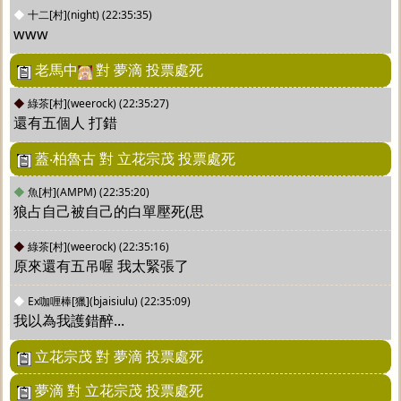
◆
十二[村](night)
(22:35:35)
www
老馬中
對 夢滴 投票處死
◆
綠茶[村](weerock)
(22:35:27)
還有五個人 打錯
蓋‧柏魯古 對 立花宗茂 投票處死
◆
魚[村](AMPM)
(22:35:20)
狼占自己被自己的白單壓死(思
◆
綠茶[村](weerock)
(22:35:16)
原來還有五吊喔 我太緊張了
◆
Ex咖喱棒[獵](bjaisiulu)
(22:35:09)
我以為我護錯醉...
立花宗茂 對 夢滴 投票處死
夢滴 對 立花宗茂 投票處死