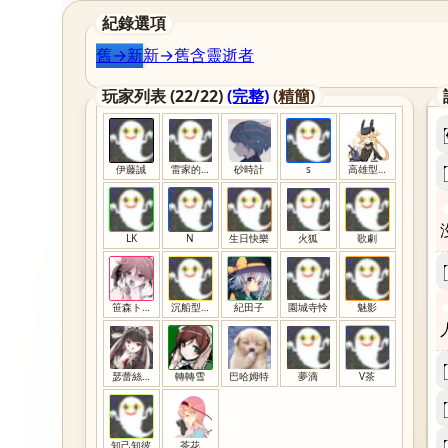
紀錄選項
舊→新
新→舊
含靈
逝者
玩家列表 (22/22)
(完整)
(精簡)
伊藤誠
雷家的廢柴提督
砂時計
s
高雄型重巡洋艦
LK
N
生日快樂
火狐
歌劇
笹森トモエ
沉船型提督
紀田子
園城寺怜
魅影
瑟蕾絲媞亞
轉轉雪
巴哈姆特
夢滴
V茶
知己知彼
茶花