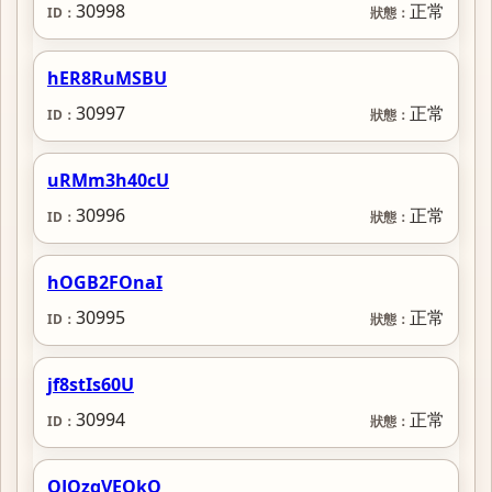
30998
正常
hER8RuMSBU
30997
正常
uRMm3h40cU
30996
正常
hOGB2FOnaI
30995
正常
jf8stIs60U
30994
正常
QJQzqVEQkQ