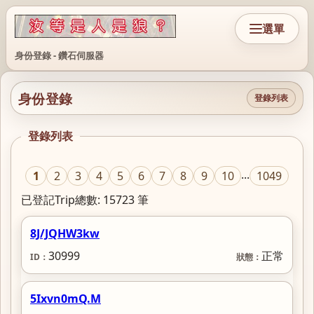
選單
身份登錄 - 鑽石伺服器
身份登錄
登錄列表
登錄列表
...
1
2
3
4
5
6
7
8
9
10
1049
已登記Trip總數: 15723 筆
8J/JQHW3kw
30999
正常
5Ixvn0mQ.M