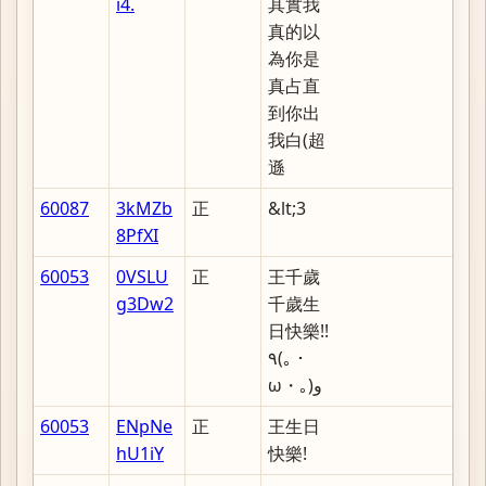
i4.
其實我
真的以
為你是
真占直
到你出
我白(超
遜
60087
3kMZb
正
&lt;3
8PfXI
60053
0VSLU
正
王千歲
g3Dw2
千歲生
日快樂!!
٩(｡・
ω・｡) و
60053
ENpNe
正
王生日
hU1iY
快樂!