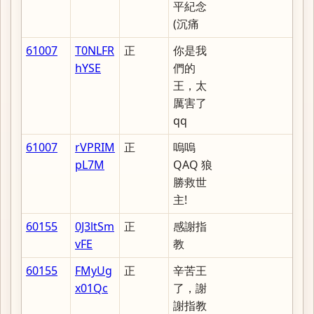
平紀念
(沉痛
61007
T0NLFR
正
你是我
hYSE
們的
王，太
厲害了
qq
61007
rVPRIM
正
嗚嗚
pL7M
QAQ 狼
勝救世
主!
60155
0J3ltSm
正
感謝指
vFE
教
60155
FMyUg
正
辛苦王
x01Qc
了，謝
謝指教