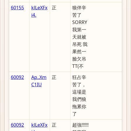
60155
klLeXFx
正
狼伴辛
i4.
苦了
SORRY
我第一
天就被
吊死 我
果然一
臉欠吊
TT(不
60092
Ap..Xm
正
狂占辛
C1IU
苦了，
這場是
我們狼
拖累你
了
60092
klLeXFx
正
超強!!!!!!