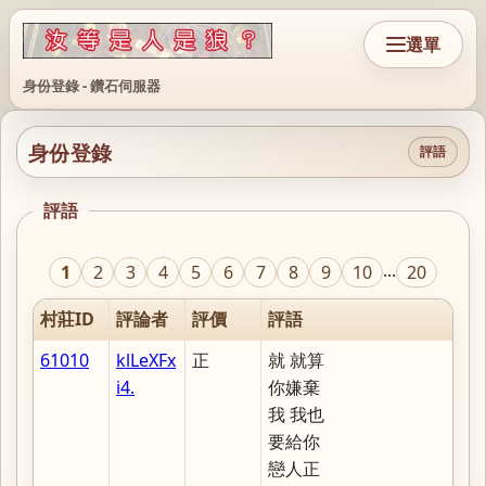
選單
身份登錄 - 鑽石伺服器
身份登錄
評語
評語
...
1
2
3
4
5
6
7
8
9
10
20
村莊ID
評論者
評價
評語
61010
klLeXFx
正
就 就算
i4.
你嫌棄
我 我也
要給你
戀人正