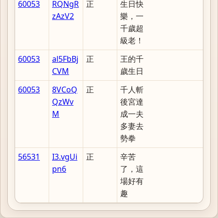
60053
RQNgR
正
生日快
zAzV2
樂，一
千歲超
級老！
60053
al5FbBj
正
王的千
CVM
歲生日
60053
8VCoQ
正
千人斬
QzWv
後宮達
M
成一夫
多妻去
勢拳
56531
I3.vgUi
正
辛苦
pn6
了，這
場好有
趣