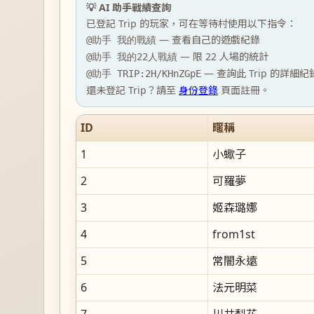
💡 AI 助手戰績查詢
已登記 Trip 的玩家，可在等待村使用以下指令：
— 查看自己的遊戲紀錄
@助手 我的戰績
— 限 22 人場的統計
@助手 我的22人戰績
— 查詢此 Trip 的詳細紀
@助手 TRIP:2H/KHnZGpE
還未登記 Trip？請至
身份登錄
頁面註冊。
ID
暱稱
1
小蠍子
2
可羅夢
3
姬森璐娜
4
from1st
5
常闇永遠
6
法元明菜
7
川井梨花