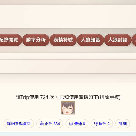
紀錄閱覽
勝率分析
表情符號
人狼維基
人狼討論
該Trip使用 724 次，已知使用暱稱如下(排除重複)
詳細參與資料
👍 正評 334
😐 普通 0
👎 負評 2
詳細