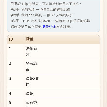
已登記 Trip 的玩家，可在等待村使用以下指令：
— 查看自己的遊戲紀錄
@助手 我的戰績
— 限 22 人場的統計
@助手 我的22人戰績
— 查詢此 Trip 的詳細紀錄
@助手 TRIP:9n5elAsO2o
還未登記 Trip？請至
身份登錄
頁面註冊。
ID
暱稱
1
綠茶石
頭
2
發呆綠
茶
3
綠茶X青
蛙
4
綠茶
5
頭石茶