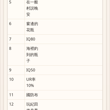
5
在一般
村説晚
安
6
窗邊的
花瓶
7
IQ80
8
海裡釣
到的瓶
子
9
IQ50
10
UR率
10%
11
國防布
12
玩紀田