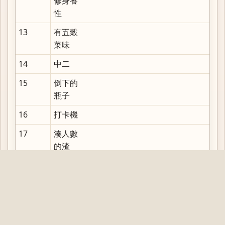
修身養
性
13
有五穀
菜味
14
中二
15
倒下的
瓶子
16
打卡機
17
湊人數
的渣
18
遊戲人
生
19
魔法少
女湯圓