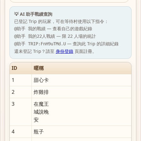
💡 AI 助手戰績查詢
已登記 Trip 的玩家，可在等待村使用以下指令：
— 查看自己的遊戲紀錄
@助手 我的戰績
— 限 22 人場的統計
@助手 我的22人戰績
— 查詢此 Trip 的詳細紀錄
@助手 TRIP:FnH9uTMd.U
還未登記 Trip？請至
身份登錄
頁面註冊。
ID
暱稱
1
甜心卡
2
炸雞排
3
在魔王
城說晚
安
4
瓶子