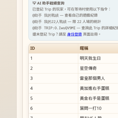
💡 AI 助手戰績查詢
已登記 Trip 的玩家，可在等待村使用以下指令：
— 查看自己的遊戲紀錄
@助手 我的戰績
— 限 22 人場的統計
@助手 我的22人戰績
— 查詢此 Trip 的詳細紀
@助手 TRIP:O.IwuQV9MI
還未登記 Trip？請至
身份登錄
頁面註冊。
ID
暱稱
1
明天我生日
2
星空傳奇
3
雷皇那個男人
4
黃加進右手蛋糕
5
黃金右手是蛋糕
6
葉問一打10