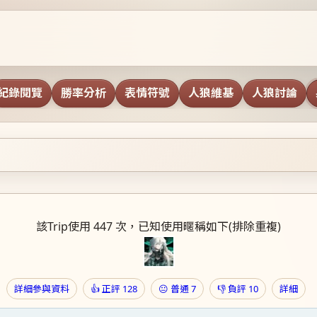
紀錄閱覽
勝率分析
表情符號
人狼維基
人狼討論
該Trip使用 447 次，已知使用暱稱如下(排除重複)
詳細參與資料
👍 正評 128
😐 普通 7
👎 負評 10
詳細