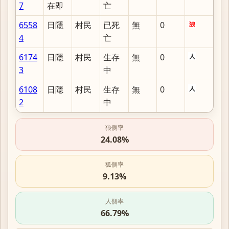
7
在即
亡
6558
日隱
村民
已死
無
0
4
亡
6174
日隱
村民
生存
無
0
3
中
6108
日隱
村民
生存
無
0
2
中
狼側率
24.08%
狐側率
9.13%
人側率
66.79%