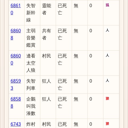
6861
失智
靈能
已死
無
0
0
新幹
者
亡
線
6860
主弱
共有
已死
無
0
8
音樂
者
亡
鑑賞
6860
邊看
村民
已死
無
0
0
太空
亡
人狼
6859
失智
狂人
已死
無
0
3
列車
亡
6858
企鵝
狂人
已死
無
0
8
叫我
亡
湊數
6743
炸村
村民
已死
無
0