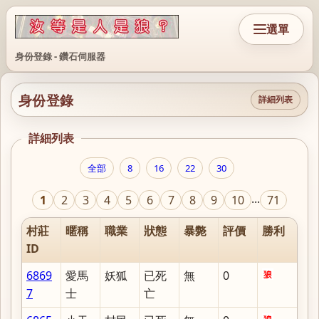
選單
身份登錄 - 鑽石伺服器
身份登錄
詳細列表
詳細列表
全部
8
16
22
30
...
1
2
3
4
5
6
7
8
9
10
71
村莊
暱稱
職業
狀態
暴斃
評價
勝利
ID
6869
愛馬
妖狐
已死
無
0
7
士
亡