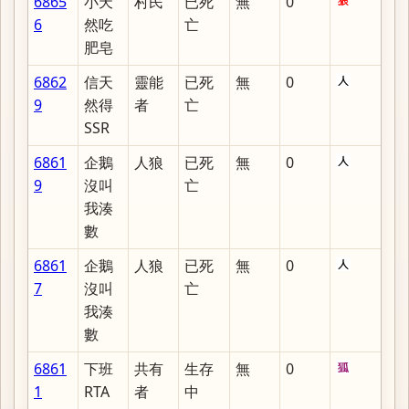
6865
小天
村民
已死
無
0
6
然吃
亡
肥皂
6862
信天
靈能
已死
無
0
9
然得
者
亡
SSR
6861
企鵝
人狼
已死
無
0
9
沒叫
亡
我湊
數
6861
企鵝
人狼
已死
無
0
7
沒叫
亡
我湊
數
6861
下班
共有
生存
無
0
1
RTA
者
中