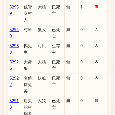
5295
低智
大狼
已死
無
1
9
商村
亡
人
5294
村民
獵人
已死
無
0
9
亡
5293
鴨先
村民
生存
無
0
8
生
中
5292
大野
人狼
已死
無
0
6
狼
亡
5292
名偵
妖狐
已死
無
0
2
探兔
亡
美
5291
迷失
人狼
已死
無
0
3
的村
亡
騙者