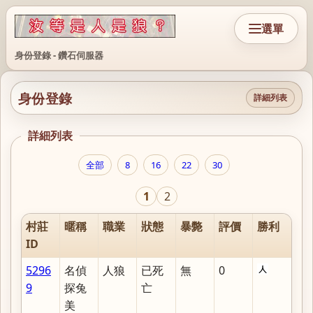
選單
身份登錄 - 鑽石伺服器
身份登錄
詳細列表
詳細列表
全部
8
16
22
30
1
2
村莊
暱稱
職業
狀態
暴斃
評價
勝利
ID
5296
名偵
人狼
已死
無
0
9
探兔
亡
美