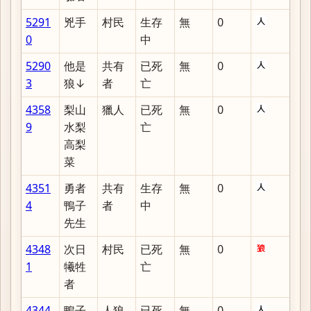
5291
兇手
村民
生存
無
0
0
中
5290
他是
共有
已死
無
0
3
狼↓
者
亡
4358
梨山
獵人
已死
無
0
9
水梨
亡
高梨
菜
4351
勇者
共有
生存
無
0
4
鴨子
者
中
先生
4348
次日
村民
已死
無
0
1
犧牲
亡
者
4344
鴨子
人狼
已死
無
0