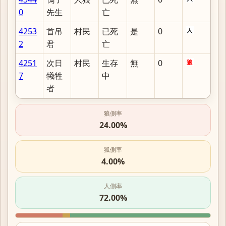
0
先生
亡
4253
首吊
村民
已死
是
0
2
君
亡
4251
次日
村民
生存
無
0
7
犧牲
中
者
狼側率
24.00%
狐側率
4.00%
人側率
72.00%